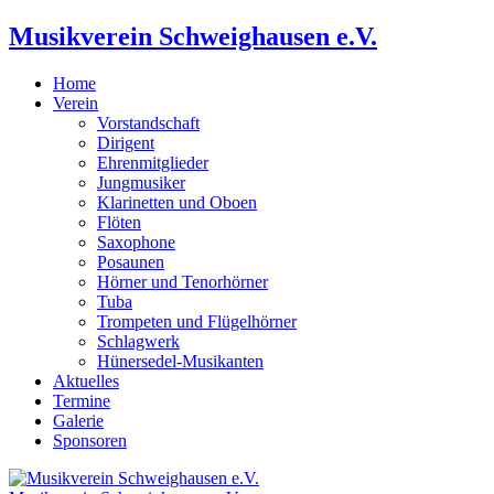
Musikverein Schweighausen e.V.
Home
Verein
Vorstandschaft
Dirigent
Ehrenmitglieder
Jungmusiker
Klarinetten und Oboen
Flöten
Saxophone
Posaunen
Hörner und Tenorhörner
Tuba
Trompeten und Flügelhörner
Schlagwerk
Hünersedel-Musikanten
Aktuelles
Termine
Galerie
Sponsoren