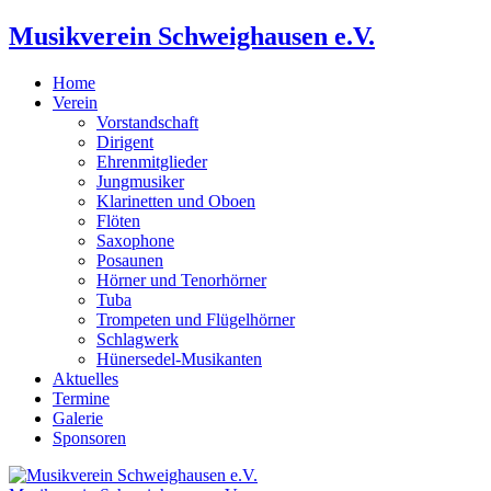
Musikverein Schweighausen e.V.
Home
Verein
Vorstandschaft
Dirigent
Ehrenmitglieder
Jungmusiker
Klarinetten und Oboen
Flöten
Saxophone
Posaunen
Hörner und Tenorhörner
Tuba
Trompeten und Flügelhörner
Schlagwerk
Hünersedel-Musikanten
Aktuelles
Termine
Galerie
Sponsoren