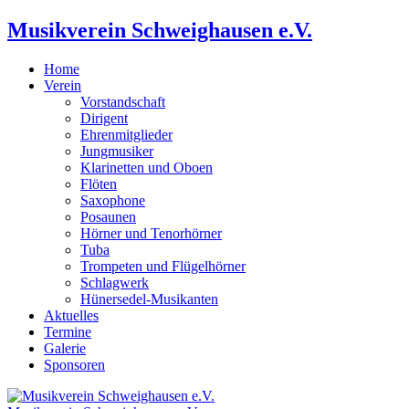
Musikverein Schweighausen e.V.
Home
Verein
Vorstandschaft
Dirigent
Ehrenmitglieder
Jungmusiker
Klarinetten und Oboen
Flöten
Saxophone
Posaunen
Hörner und Tenorhörner
Tuba
Trompeten und Flügelhörner
Schlagwerk
Hünersedel-Musikanten
Aktuelles
Termine
Galerie
Sponsoren