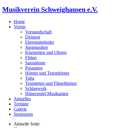
Musikverein Schweighausen e.V.
Home
Verein
Vorstandschaft
Dirigent
Ehrenmitglieder
Jungmusiker
Klarinetten und Oboen
Flöten
Saxophone
Posaunen
Hörner und Tenorhörner
Tuba
Trompeten und Flügelhörner
Schlagwerk
Hünersedel-Musikanten
Aktuelles
Termine
Galerie
Sponsoren
Aktuelle Seite: